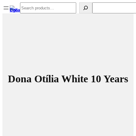
Spring
Search
Search
til
indhold
Dona Otília White 10 Years