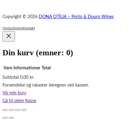
Copyright © 2026
DONA OTÍLIA – Porto & Douro Wines
Om
Sortiment
Kontakt
Din kurv
(emner: 0)
Vare
Informationer
Total
Subtotal
0,00 kr.
Varer
Forsendelse og rabatter beregnes ved kassen.
i
Vis min kurv
indkøbskurv
Gå til siden Kasse