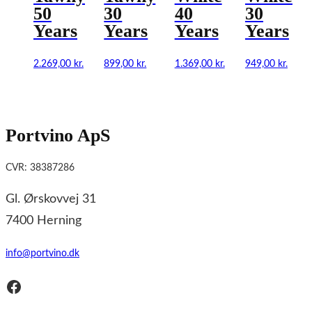
50
30
40
30
Years
Years
Years
Years
2.269,00
kr.
899,00
kr.
1.369,00
kr.
949,00
kr.
Portvino ApS
CVR: 38387286
Gl. Ørskovvej 31
7400 Herning
info@portvino.dk
Facebook