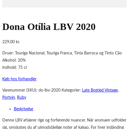
Dona Otília LBV 2020
229,00
kr.
Druer: Touriga Nacional, Touriga Franca, Tinta Barroca og Tinto Cão
Alkohol: 20%
Indhold: 75 cl
Køb hos forhandler
Varenummer (SKU):
do-lbv-2020
Kategorier:
Late Bottled Vintage
,
Portvin
,
Ruby
Beskrivelse
Denne LBV afslører rige og forførende nuancer. Når aromaen udfolder
sig, omsluttes du af uimodståelige noter af kakao. For hver indånding