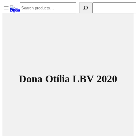
Spring
Search
Search
til
indhold
Dona Otília LBV 2020