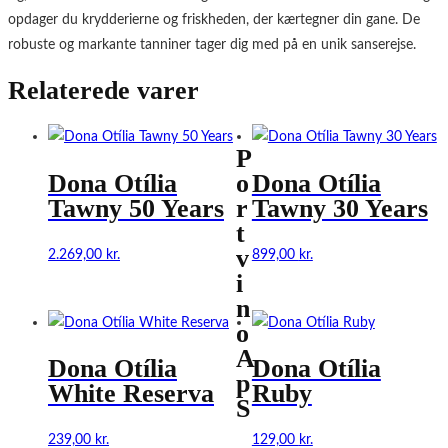
opdager du krydderierne og friskheden, der kærtegner din gane. De
robuste og markante tanniner tager dig med på en unik sanserejse.
Relaterede varer
P
Dona Otília
o
Dona Otília
Tawny 50 Years
r
Tawny 30 Years
t
v
2.269,00
kr.
899,00
kr.
i
n
o
A
Dona Otília
Dona Otília
p
White Reserva
Ruby
S
239,00
kr.
129,00
kr.