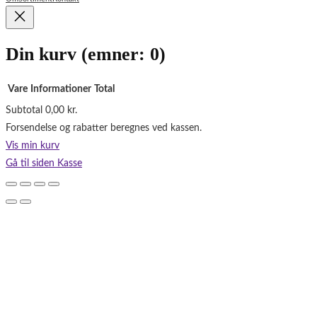
Din kurv
(emner: 0)
Vare
Informationer
Total
Subtotal
0,00 kr.
Varer
Forsendelse og rabatter beregnes ved kassen.
i
Vis min kurv
indkøbskurv
Gå til siden Kasse