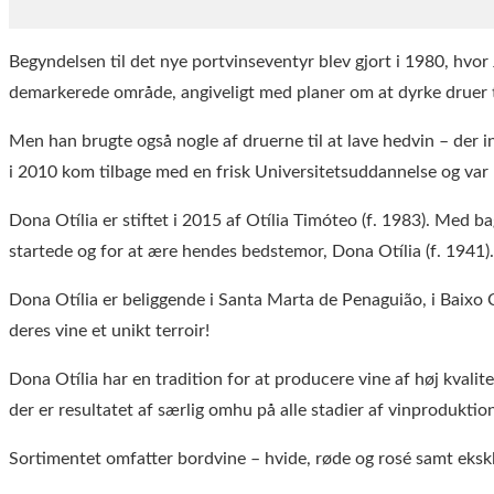
Begyndelsen til det nye portvinseventyr blev gjort i 1980, hvo
demarkerede område, angiveligt med planer om at dyrke druer t
Men han brugte også nogle af druerne til at lave hedvin – der 
i 2010 kom tilbage med en frisk Universitetsuddannelse og var 
Dona Otília er stiftet i 2015 af Otília Timóteo (f. 1983). Med
startede og for at ære hendes bedstemor, Dona Otília (f. 1941).
Dona Otília er beliggende i Santa Marta de Penaguião, i Baixo
deres vine et unikt terroir!
Dona Otília har en tradition for at producere vine af høj kvalite
der er resultatet af særlig omhu på alle stadier af vinproduktio
Sortimentet omfatter bordvine – hvide, røde og rosé samt eksklu