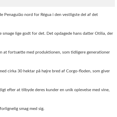
 Penaguião nord for Régua i den vestligste del af det
 smage lige godt for det. Det opdagede hans datter Otília, der
un at fortsætte med produktionen, som tidligere generationer
ed cirka 30 hektar på højre bred af Corgo-floden, som giver
gligt efter at tilbyde deres kunder en unik oplevelse med vine,
forlignelig smag med sig.