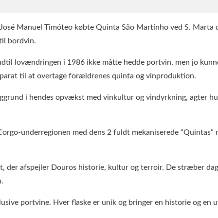
r José Manuel Timóteo købte Quinta São Martinho ved S. Marta de
il bordvin.
indtil lovændringen i 1986 ikke måtte hedde portvin, men jo kunne
parat til at overtage forældrenes quinta og vinproduktion.
 baggrund i hendes opvækst med vinkultur og vindyrkning, agter h
 Corgo-underregionen med dens 2 fuldt mekaniserede “Quintas” m
t, der afspejler Douros historie, kultur og terroir. De stræber da
n.
sive portvine. Hver flaske er unik og bringer en historie og en u