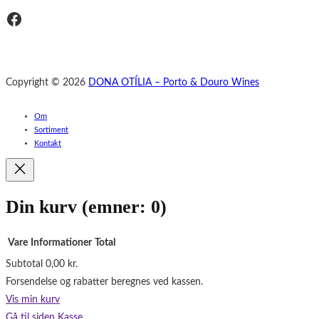
Facebook
Copyright © 2026
DONA OTÍLIA – Porto & Douro Wines
Om
Sortiment
Kontakt
Din kurv
(emner: 0)
Vare
Informationer
Total
Subtotal
0,00 kr.
Varer
Forsendelse og rabatter beregnes ved kassen.
i
Vis min kurv
indkøbskurv
Gå til siden Kasse