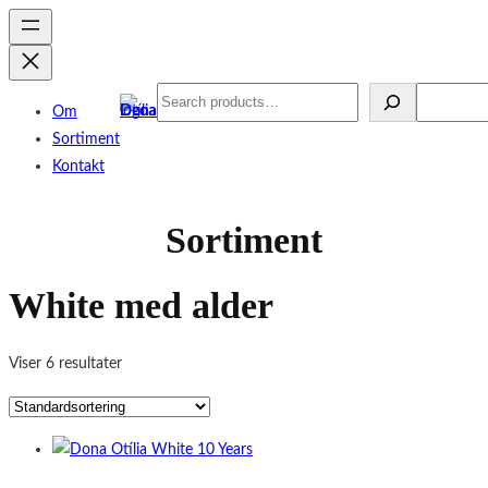
Spring
til
indhold
Search
Search
Om
Sortiment
Kontakt
Sortiment
White med alder
Viser 6 resultater