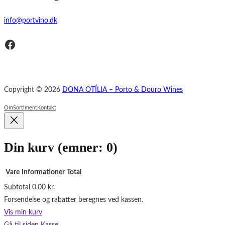
info@portvino.dk
Facebook
Copyright © 2026
DONA OTÍLIA – Porto & Douro Wines
Om
Sortiment
Kontakt
Din kurv
(emner: 0)
Vare
Informationer
Total
Subtotal
0,00 kr.
Varer
Forsendelse og rabatter beregnes ved kassen.
i
Vis min kurv
indkøbskurv
Gå til siden Kasse