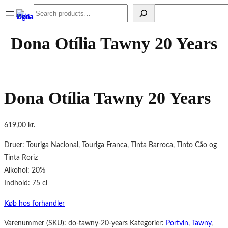
Spring
Search
Search
til
indhold
Dona Otília Tawny 20 Years
Dona Otília Tawny 20 Years
619,00
kr.
Druer: Touriga Nacional, Touriga Franca, Tinta Barroca, Tinto Cão og
Tinta Roriz
Alkohol: 20%
Indhold: 75 cl
Køb hos forhandler
Varenummer (SKU):
do-tawny-20-years
Kategorier:
Portvin
,
Tawny
,