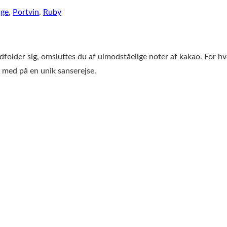
age
,
Portvin
,
Ruby
folder sig, omsluttes du af uimodståelige noter af kakao. For h
 med på en unik sanserejse.