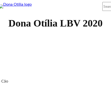
Sear
Dona Otília LBV 2020
o Cão