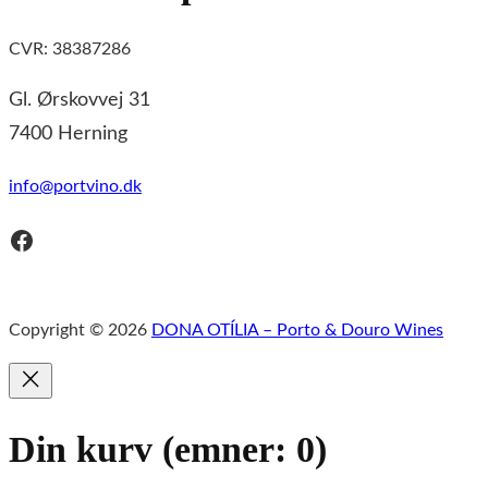
CVR: 38387286
Gl. Ørskovvej 31
7400 Herning
info@portvino.dk
Facebook
Copyright © 2026
DONA OTÍLIA – Porto & Douro Wines
Din kurv
(emner: 0)