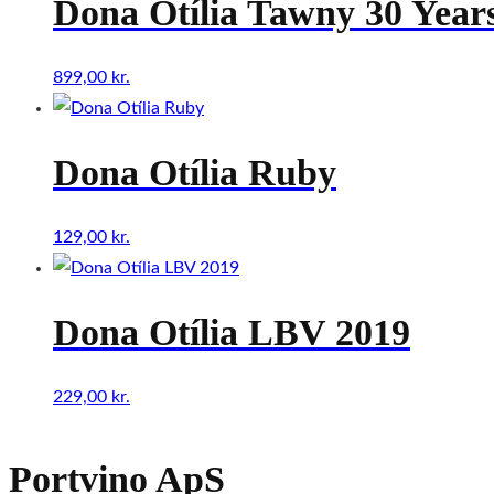
Dona Otília Tawny 30 Year
899,00
kr.
Dona Otília Ruby
129,00
kr.
Dona Otília LBV 2019
229,00
kr.
Portvino ApS