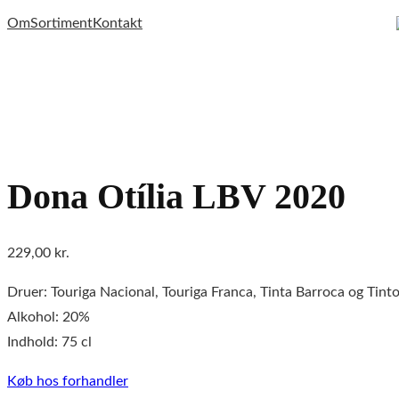
Spring
Om
Sortiment
Kontakt
til
indhold
Dona Otília LBV 2020
229,00
kr.
Druer: Touriga Nacional, Touriga Franca, Tinta Barroca og Tint
Alkohol: 20%
Indhold: 75 cl
Køb hos forhandler