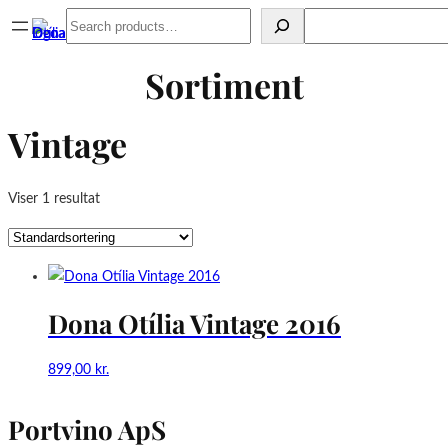
Spring
Search
Search
til
indhold
Sortiment
Vintage
Viser 1 resultat
Dona Otília Vintage 2016
899,00
kr.
Portvino ApS