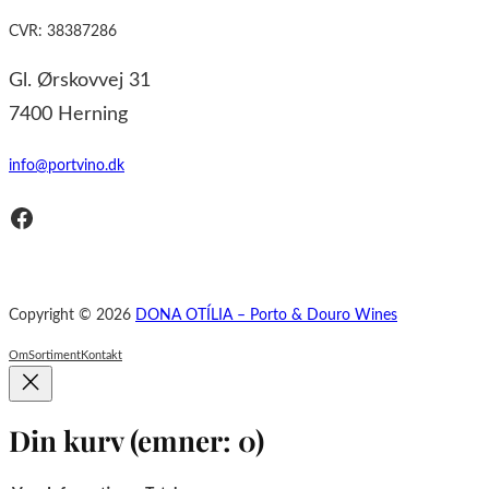
CVR: 38387286
Gl. Ørskovvej 31
7400 Herning
info@portvino.dk
Facebook
Copyright © 2026
DONA OTÍLIA – Porto & Douro Wines
Om
Sortiment
Kontakt
Din kurv
(emner: 0)