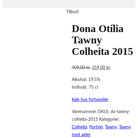
Tilbud!
Dona Otília
Tawny
Colheita 2015
Den
Den
409,00
kr.
359,00
kr.
oprindelige
aktuelle
Alkohol: 19,5%
pris
pris
Indhold: 75 cl
var:
er:
409,00 kr..
359,00 kr..
Køb hos forhandler
Varenummer (SKU):
do-tawny-
colheita-2015
Kategorier:
Colheita
,
Portvin
,
Tawny
,
Tawny
med alder