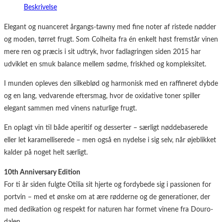
Beskrivelse
Elegant og nuanceret årgangs-tawny med fine noter af ristede nødder
og moden, tørret frugt. Som Colheita fra én enkelt høst fremstår vinen
mere ren og præcis i sit udtryk, hvor fadlagringen siden 2015 har
udviklet en smuk balance mellem sødme, friskhed og kompleksitet.
I munden opleves den silkeblød og harmonisk med en raffineret dybde
og en lang, vedvarende eftersmag, hvor de oxidative toner spiller
elegant sammen med vinens naturlige frugt.
En oplagt vin til både aperitif og desserter – særligt nøddebaserede
eller let karamelliserede – men også en nydelse i sig selv, når øjeblikket
kalder på noget helt særligt.
10th Anniversary Edition
For ti år siden fulgte Otília sit hjerte og fordybede sig i passionen for
portvin – med et ønske om at ære rødderne og de generationer, der
med dedikation og respekt for naturen har formet vinene fra Douro-
dalen.