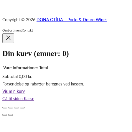
Copyright © 2026
DONA OTÍLIA – Porto & Douro Wines
Om
Sortiment
Kontakt
Din kurv
(emner: 0)
Vare
Informationer
Total
Subtotal
0,00 kr.
Varer
Forsendelse og rabatter beregnes ved kassen.
i
Vis min kurv
indkøbskurv
Gå til siden Kasse