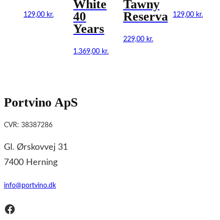
White
Tawny
40
Reserva
129,00
kr.
129,00
kr.
Years
229,00
kr.
1.369,00
kr.
Portvino ApS
CVR: 38387286
Gl. Ørskovvej 31
7400 Herning
info@portvino.dk
Facebook