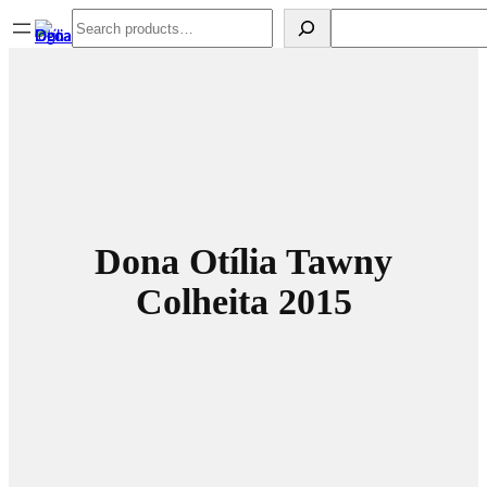
Spring
Search
Search
til
indhold
Dona Otília Tawny
Colheita 2015